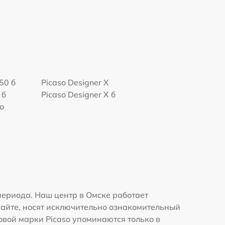
250 б
Picaso Designer X
 б
Picaso Designer X б
ro
ериода. Наш центр в Омске работает
сайте, носят исключительно ознакомительный
говой марки Picaso упоминаются только в